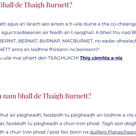
 Bhall de Thaigh Burnett?
t agus an làrach seo airson a h-uile duine a tha co-cheangai
gus traidiseanan air feadh an t-saoghail. A bheil thu n
RNIT, BERNAT, BURNAP, MACBURNET, no eadar-dhealachadh 
ETT anns an loidhne fhireann no boireann?
thu uile mar phàirt den TEAGHLACH!
Thig còmhla a-nis
h nam bhall de Thaigh Burnett?
ut air pàigheadh, faodaidh tu pàigheadh ​​air-loidhne a-nis a
, faodaidh tu pàigheadh ​​a chuir tron ​​phost.
Tagh aon dòig
​a chuir tron ​​phost / post faic bonn na
duilleig Planaichean