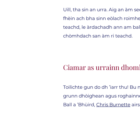
Uill, tha sin an urra. Aig an àm s
fhèin ach bha sinn eòlach roimh
teachd, le àrdachadh ann am ball
chòmhdach san àm ri teachd.
Ciamar as urrainn dhomh
Toilichte gun do dh ’iarr thu! B
grunn dhòighean agus roghainnea
Ball a ’Bhùird,
Chris Burnette
airs