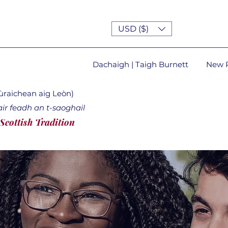
USD ($)
Dachaigh | Taigh Burnett
New 
lùraichean aig Leòn)
ir feadh an t-saoghail
 Scottish Tradition