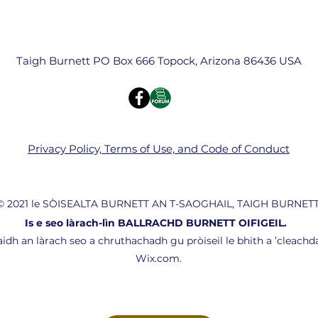
Taigh Burnett PO Box 666 Topock, Arizona 86436 USA
Privacy Policy, Terms of Use, and Code of Conduct
© 2021 le SÒISEALTA BURNETT AN T-SAOGHAIL, TAIGH BURNETT
Is e seo làrach-lìn BALLRACHD BURNETT OIFIGEIL.
idh an làrach seo a chruthachadh gu pròiseil le bhith a ’cleach
Wix.com.
(803) 960-5526