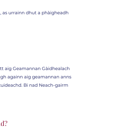
 as urrainn dhut a phàigheadh ​​
ett aig Geamannan Gàidhealach
Taigh againn aig geamannan anns
 cuideachd. Bi nad Neach-gairm
hd?