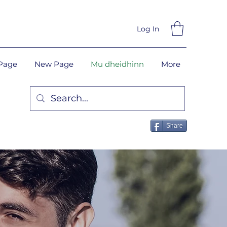
Log In
Page
New Page
Mu dheidhinn
More
Share