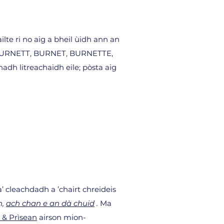
lte ri no aig a bheil ùidh ann an
ad BURNETT, BURNET, BURNETTE,
litreachaidh eile; pòsta aig
’ cleachdadh a ’chairt chreideis
h,
ach chan e an dà chuid
.
Ma
 & Prìsean
airson mion-