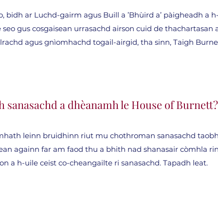
eo, bidh ar Luchd-gairm agus Buill a ’Bhùird a’ pàigheadh a h-
e seo gus cosgaisean urrasachd airson cuid de thachartasan
rachd agus gnìomhachd togail-airgid, tha sinn, Taigh Burnet
 sanasachd a dhèanamh le House of Burnett?
u mhath leinn bruidhinn riut mu chothroman sanasachd taobh
n againn far am faod thu a bhith nad shanasair còmhla rinn
on a h-uile ceist co-cheangailte ri sanasachd. Tapadh leat.