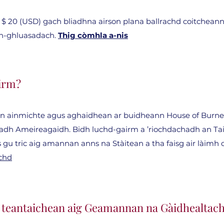
 $ 20 (USD) gach bliadhna airson plana ballrachd coitcheann,
èin-ghluasadach.
Thig còmhla a-nis
airm?
an ainmichte agus aghaidhean ar buidheann House of Burn
feadh Ameireagaidh. Bidh luchd-gairm a ’riochdachadh an 
 gu tric aig amannan anns na Stàitean a tha faisg air làimh
chd
a teantaichean aig Geamannan na Gàidhealtac