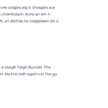
uile cosgais aig a ’chosgais aca
 a chòmhdach. Anns an àm ri
t, an dòchas na cosgaisean sin a
 a-staigh Taigh Burnett. Tha
. Ma tha ùidh agad cuir fios gu