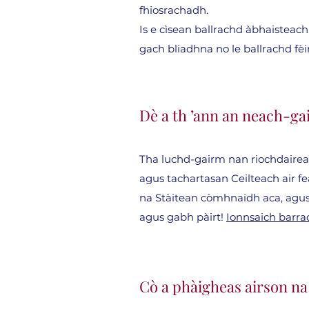
fhiosrachadh.
Is e cìsean ballrachd àbhaisteach
gach bliadhna no le ballrachd f
Dè a th ’ann an neach-g
Tha luchd-gairm nan riochdaire
agus tachartasan Ceilteach air 
na Stàitean còmhnaidh aca, agus
agus gabh pàirt!
Ionnsaich barra
Cò a phàigheas airson n